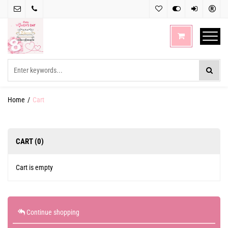
Email:
Hotline:
Enjoy
Compare
Sign
Sign
ellessefurniture@gmail.com
(+855)
in
up
93
766
CART
654
Home
Cart
CART (
0
)
Cart is empty
Continue shopping