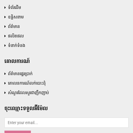
ទំព័រដើម
ឧទ្ទិសនាម
ព័ត៌មាន
ផលិតផល
ទំនាក់ទំនង
គោលការណ៍
ព័ត៌មានផ្ទេរប្រាក់
គោលនការណ៍លក់បោះដុំ
សំណួរដែលសួរជាញឹកញាប់
ចុះឈ្មោះទទួលអ៊ីម៉ែល