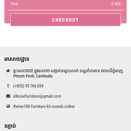
Total
0.00
$
CHECKOUT
អាសាយដ្ឋាន
ផ្ទះលេខ502E ផ្លូវលេខ93 សង្កាត់ទន្លេបាសាក់ ខណ្ឌចំការមន រាជធានីភ្នំពេញ,
Phnom Penh, Cambodia
(+855) 93 766 654
ellessefurniture@gmail.com
theme106-furniture-kh.ezweb.online
តភ្ជាប់