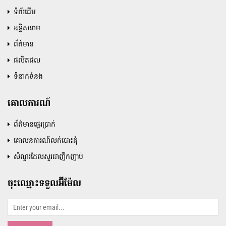
ទំព័រដើម
ឧទ្ទិសនាម
ព័ត៌មាន
ផលិតផល
ទំនាក់ទំនង
គោលការណ៍
ព័ត៌មានផ្ទេរប្រាក់
គោលនការណ៍លក់បោះដុំ
សំណួរដែលសួរជាញឹកញាប់
ចុះឈ្មោះទទួលអ៊ីម៉ែល