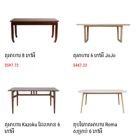
តុអាហារ 8 កៅអី
តុអាហារ 6 កៅអី JoJo
$
597.72
$
447.22
តុអាហារ Kazoku ដែលមាន 6
តុបរិភោគអាហារ Roma
កៅអី
សម្រាប់ 6 កៅអី