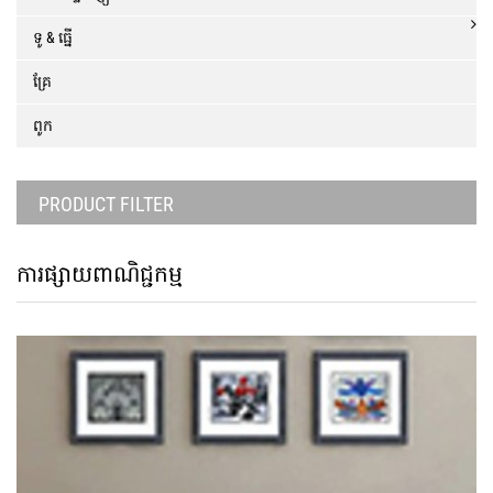
ទូ & ធ្នើ
គ្រែ
ពូក
PRODUCT FILTER
ការផ្សាយពាណិជ្ជកម្ម