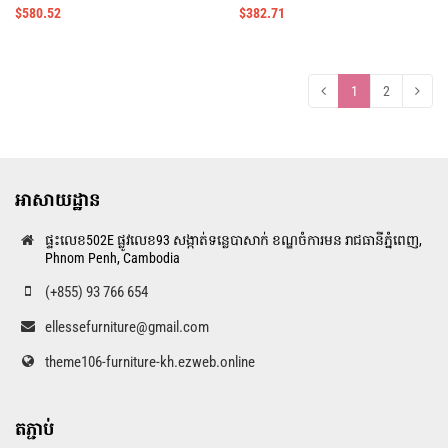
$
580.52
$
382.71
1
2
អាសាយដ្ឋាន
ផ្ទះលេខ502E ផ្លូវលេខ93 សង្កាត់ទន្លេបាសាក់ ខណ្ឌចំការមន រាជធានីភ្នំពេញ,
Phnom Penh, Cambodia
(+855) 93 766 654
ellessefurniture@gmail.com
theme106-furniture-kh.ezweb.online
តភ្ជាប់