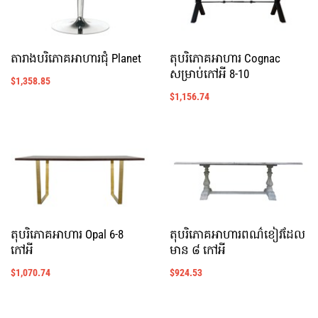
តារាងបរិភោគអាហារជុំ Planet
តុបរិភោគអាហារ Cognac
សម្រាប់កៅអី 8-10
$
1,358.85
$
1,156.74
តុបរិភោគអាហារ Opal 6-8
តុបរិភោគអាហារពណ៌ខៀវដែល
កៅអី
មាន ៨ កៅអី
$
1,070.74
$
924.53