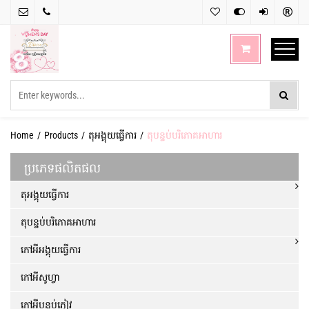
Email:
Hotline:
Enjoy
Compare
Sign
Sign
ellessefurniture@gmail.com
(+855)
in
up
93
766
CART
654
Home
Products
តុអង្គុយធ្វើការ
តុបន្ទប់បរិភោគអាហារ
ប្រភេទផលិតផល
តុអង្គុយធ្វើការ
តុបន្ទប់បរិភោគអាហារ
កៅអីអង្គុយធ្វើការ
កៅអីសូហ្វា
កៅអីបន្ទប់ភ្ញៀវ