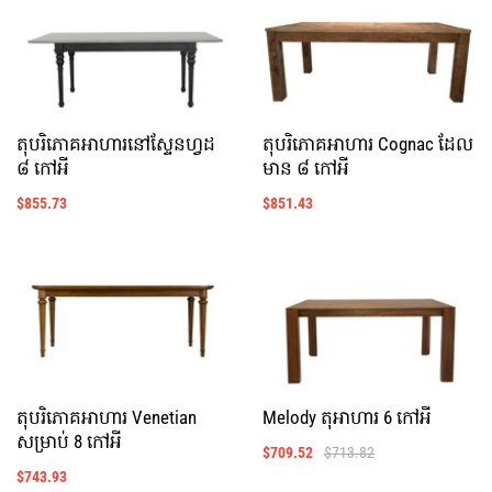
តុបរិភោគអាហារនៅស្ទែនហ្វដ
តុបរិភោគអាហារ Cognac ដែល
៨ កៅអី
មាន ៨ កៅអី
$
855.73
$
851.43
តុបរិភោគអាហារ Venetian
Melody តុអាហារ 6 កៅអី
សម្រាប់ 8 កៅអី
$
709.52
$
713.82
$
743.93